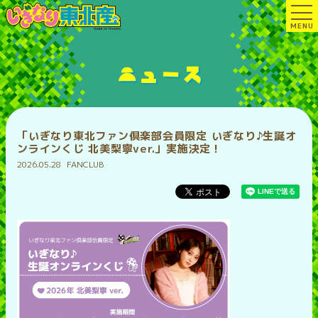
MENU
ニュース
「いぎなり東北ファン倶楽部会員限定 いぎなり♪生誕オ
ンラインくじ 北美梨寧ver.」実施決定！
2026.05.28
FANCLUB