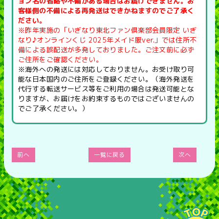
ョン名の省略や不備がある場合はお届けできません。お
客様側の不備による再発送はできかねますのでご了承く
ださい。
※昨年実施の「いぎなり東北ファン倶楽部会員限定 いぎ
なり♪オンラインくじ 2025年メイド服ver.」では住所不
備による誤配送が多発しておりました。ご注文前に必ず
ご住所をご確認ください。
※海外への発送には対応しておりません。お受け取り可
能な日本国内のご住所をご登録ください。（海外発送を
代行する転送サービス等をご利用の場合は発送可能とな
りますが、お届けをお約束するものではございませんの
でご了承ください。）
前へ
一覧に戻る
次へ